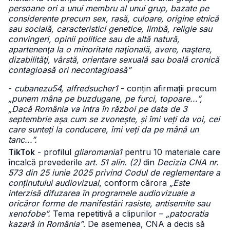
persoane ori a unui membru al unui grup, bazate pe
considerente precum sex, rasă, culoare, origine etnică
sau socială, caracteristici genetice, limbă, religie sau
convingeri, opinii politice sau de altă natură,
apartenenţa la o minoritate naţională, avere, naştere,
dizabilităţi, vârstă, orientare sexuală sau boală cronică
contagioasă ori necontagioasă”
-
cubanezu54, alfredsucher1
- conțin afirmații precum
„punem mâna pe buzdugane, pe furci, topoare...”,
„Dacă România va intra în război pe data de 3
septembrie așa cum se zvonește, și îmi veți da voi, cei
care sunteți la conducere, îmi veți da pe mână un
tanc...”.
TikTok
- profilul
gliaromania1
pentru 10 materiale care
încalcă prevederile
art. 51 alin. (2)
din
Decizia CNA nr.
573 din 25 iunie 2025 privind Codul de reglementare a
conținutului audiovizual
, conform cărora
„Este
interzisă difuzarea în programele audiovizuale a
oricăror forme de manifestări rasiste, antisemite sau
xenofobe”.
Tema repetitivă a clipurilor –
„patocratia
kazară in România”
. De asemenea, CNA a decis să