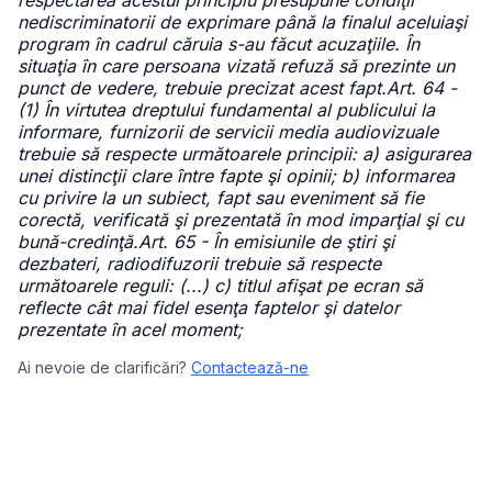
respectarea acestui principiu presupune condiţii
nediscriminatorii de exprimare până la finalul aceluiaşi
program în cadrul căruia s-au făcut acuzaţiile. În
situaţia în care persoana vizată refuză să prezinte un
punct de vedere, trebuie precizat acest fapt.Art. 64 -
(1) În virtutea dreptului fundamental al publicului la
informare, furnizorii de servicii media audiovizuale
trebuie să respecte următoarele principii: a) asigurarea
unei distincţii clare între fapte şi opinii; b) informarea
cu privire la un subiect, fapt sau eveniment să fie
corectă, verificată şi prezentată în mod imparţial şi cu
bună-credinţă.Art. 65 - În emisiunile de ştiri şi
dezbateri, radiodifuzorii trebuie să respecte
următoarele reguli: (...) c) titlul afişat pe ecran să
reflecte cât mai fidel esenţa faptelor şi datelor
prezentate în acel moment;
Ai nevoie de clarificări?
Contactează-ne