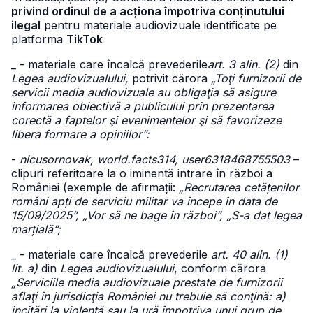
privind ordinul de a acționa împotriva conținutului
ilegal
pentru materiale audiovizuale identificate pe
platforma
TikTok
_ - materiale care încalcă prevederile
art. 3 alin. (2)
din
Legea audiovizualului,
potrivit cărora
„Toţi furnizorii de
servicii media audiovizuale au obligaţia să asigure
informarea obiectivă a publicului prin prezentarea
corectă a faptelor şi evenimentelor şi să favorizeze
libera formare a opiniilor”:
-
nicusornovak, world.facts314, user6318468755503
–
clipuri referitoare la o iminentă intrare în război a
României (exemple de afirmații:
„Recrutarea cetățenilor
români apți de serviciu militar va începe în data de
15/09/2025”, „Vor să ne bage în război”, „S-a dat legea
marțială”;
_ - materiale care încalcă prevederile
art. 40 alin. (1)
lit. a)
din
Legea audiovizualului
, conform cărora
„Serviciile media audiovizuale prestate de furnizorii
aflaţi în jurisdicţia României nu trebuie să conţină: a)
incitări la violenţă sau la ură împotriva unui grup de