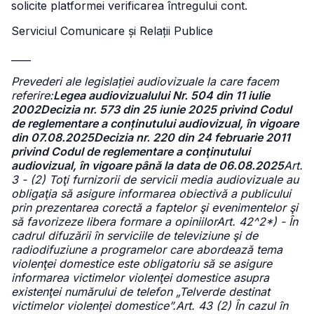
solicite platformei verificarea întregului cont.
Serviciul Comunicare și Relații Publice
____
Prevederi ale legislației audiovizuale la care facem
referire:
Legea audiovizualului Nr. 504 din 11 iulie
2002
Decizia nr. 573 din 25 iunie 2025 privind Codul
de reglementare a conținutului audiovizual, în vigoare
din 07.08.2025
Decizia nr. 220 din 24 februarie 2011
privind Codul de reglementare a conţinutului
audiovizual, în vigoare până la data de 06.08.2025
Art.
3 - (2) Toţi furnizorii de servicii media audiovizuale au
obligaţia să asigure informarea obiectivă a publicului
prin prezentarea corectă a faptelor şi evenimentelor şi
să favorizeze libera formare a opiniilorArt. 42^2*) - În
cadrul difuzării în serviciile de televiziune şi de
radiodifuziune a programelor care abordează tema
violenţei domestice este obligatoriu să se asigure
informarea victimelor violenţei domestice asupra
existenţei numărului de telefon „Telverde destinat
victimelor violenţei domestice”.Art. 43 (2) În cazul în