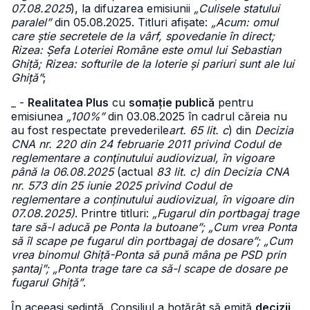
07.08.2025
), la difuzarea emisiunii
„Culisele statului
paralel”
din 05.08.2025. Titluri afișate:
„Acum: omul
care știe secretele de la vârf, spovedanie în direct;
Rizea: Șefa Loteriei Române este omul lui Sebastian
Ghiță; Rizea: softurile de la loterie și pariuri sunt ale lui
Ghiță”
;
_ -
Realitatea Plus
cu
somație publică
pentru
emisiunea
„100%”
din 03.08.2025 în cadrul căreia nu
au fost respectate prevederile
art. 65 lit. c
) din
Decizia
CNA nr. 220 din 24 februarie 2011 privind Codul de
reglementare a conţinutului audiovizual, în vigoare
până la 06.08.2025
(actual
83 lit. c) din Decizia CNA
nr. 573 din 25 iunie 2025 privind Codul de
reglementare a conținutului audiovizual, în vigoare din
07.08.2025)
. Printre titluri:
„Fugarul din portbagaj trage
tare să-l aducă pe Ponta la butoane”; „Cum vrea Ponta
să îl scape pe fugarul din portbagaj de dosare”; „Cum
vrea binomul Ghiță-Ponta să pună mâna pe PSD prin
șantaj”; „Ponta trage tare ca să-l scape de dosare pe
fugarul Ghiță”
.
În aceeași ședință, Consiliul a hotărât să emită
decizii