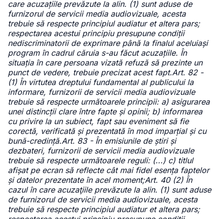
care acuzațiile prevăzute la alin. (1) sunt aduse de
furnizorul de servicii media audiovizuale, acesta
trebuie să respecte principiul audiatur et altera pars;
respectarea acestui principiu presupune condiții
nediscriminatorii de exprimare până la finalul aceluiași
program în cadrul căruia s-au făcut acuzațiile. În
situația în care persoana vizată refuză să prezinte un
punct de vedere, trebuie precizat acest fapt.Art. 82 -
(1) În virtutea dreptului fundamental al publicului la
informare, furnizorii de servicii media audiovizuale
trebuie să respecte următoarele principii: a) asigurarea
unei distincții clare între fapte și opinii; b) informarea
cu privire la un subiect, fapt sau eveniment să fie
corectă, verificată și prezentată în mod imparțial și cu
bună-credință.Art. 83 - În emisiunile de știri și
dezbateri, furnizorii de servicii media audiovizuale
trebuie să respecte următoarele reguli: (...) c) titlul
afișat pe ecran să reflecte cât mai fidel esența faptelor
și datelor prezentate în acel moment;Art. 40 (2) În
cazul în care acuzaţiile prevăzute la alin. (1) sunt aduse
de furnizorul de servicii media audiovizuale, acesta
trebuie să respecte principiul audiatur et altera pars;