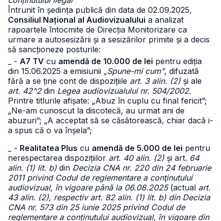
conținutului ilegal
Întrunit în ședința publică din data de 02.09.2025,
Consiliul Național al Audiovizualului
a analizat
rapoartele întocmite de Direcția Monitorizare ca
urmare a autosesizării și a sesizărilor primite și a decis
să sancționeze posturile:
_ -
A7 TV
cu
amendă de 10.000 de lei
pentru ediția
din 15.06.2025 a emisiunii
„Spune-mi cum”
, difuzată
fără a se ține cont de dispozițiile
art. 3 alin. (2)
și ale
art. 42^2
din
Legea audiovizualului nr. 504/2002
.
Printre titlurile afișate: „Abuz în cuplu cu final fericit”;
„Ne-am cunoscut la discotecă, au urmat ani de
abuzuri”; „A acceptat să se căsătorească, chiar dacă i-
a spus că o va înșela”;
_ -
Realitatea Plus
cu
amendă de 5.000 de lei
pentru
nerespectarea dispozițiilor
art. 40 alin. (2)
și art.
64
alin. (1) lit. b)
din
Decizia CNA nr. 220 din 24 februarie
2011 privind Codul de reglementare a conţinutului
audiovizual, în vigoare până la 06.08.2025
(actual
art.
43 alin. (2), respectiv art. 82 alin. (1) lit. b) din Decizia
CNA nr. 573 din 25 iunie 2025 privind Codul de
reglementare a conținutului audiovizual, în vigoare din