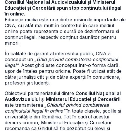
Consiliul Național al Audiovizualului și Ministerul
Educației și Cercetării spun stop conținutului ilegal
în online.
Educația media este una dintre misiunile importante ale
CNA, cu atât mai mult în contextul în care mediul
online poate reprezenta o sursă de dezinformare și
conținut ilegal, respectiv conținut dăunător pentru
minori.
În calitate de garant al interesului public, CNA a
conceput un
„Ghid privind combaterea conținutului
ilegal”
. Acest ghid este conceput într-o formă clară,
ușor de înțeles pentru oricine. Poate fi utilizat atât de
către jurnaliști cât și de către experții în comunicare,
profesori și studenți.
Obiectivul parteneriatului dintre
Consiliul Național al
Audiovizualului
și
Ministerul Educației și Cercetării
este transmiterea
„Ghidului privind combaterea
conținutului ilegal în online”
în toate clasele, școlile și
universitățile din România. Tot în cadrul acestui
demers comun, Ministerul Educației și Cercetării
recomandă ca Ghidul să fie dezbătut cu elevii și