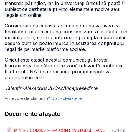
transmis părinților, iar în universități Ghidul să poată fi
subiect de dezbatere privind elementele nocive sau
ilegale din online.
Considerăm că această acțiune comună va avea ca
finalitate o mult mai bună conștientizare a riscurilor din
mediul online, dar și o informare promptă a publicului
despre cum se poate implica în sesizarea conținutului
ilegal de pe marile platforme sociale.
Ghidul este atașat acestui comunicat și, firește,
transmiterea lui către orice zonă relevantă contribuie
la efortul CNA de a reacționa prompt împotriva
conținutului ilegal.
Valentin-Alexandru JUCANVicepreședinte
Ai nevoie de clarificări?
Contactează-ne
Documente atașate
MIN_ED_COMBATEREA_CONT_INUTULUI_ILEGAL_I_N_ONLINE_-_GHID_PRACTIC_CNA.pdf
4.74 KB