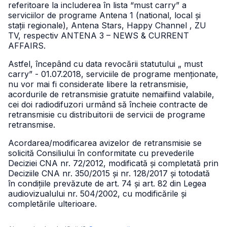
referitoare la includerea în lista “must carry” a
serviciilor de programe Antena 1 (national, local și
stații regionale), Antena Stars, Happy Channel , ZU
TV, respectiv ANTENA 3 – NEWS & CURRENT
AFFAIRS.
Astfel, începând cu data revocării statutului „ must
carry” - 01.07.2018, serviciile de programe menționate,
nu vor mai fi considerate libere la retransmisie,
acordurile de retransmisie gratuite nemaifiind valabile,
cei doi radiodifuzori urmând să încheie contracte de
retransmisie cu distribuitorii de servicii de programe
retransmise.
Acordarea/modificarea avizelor de retransmisie se
solicită Consiliului în conformitate cu prevederile
Deciziei CNA nr. 72/2012, modificată și completată prin
Deciziile CNA nr. 350/2015 și nr. 128/2017 și totodată
în condițiile prevăzute de art. 74 și art. 82 din Legea
audiovizualului nr. 504/2002, cu modificările și
completările ulterioare.